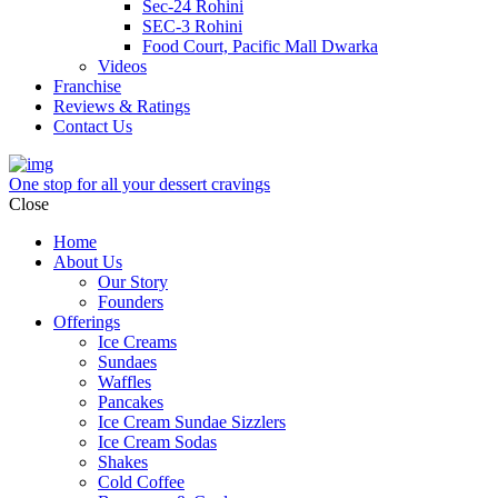
Sec-24 Rohini
SEC-3 Rohini
Food Court, Pacific Mall Dwarka
Videos
Franchise
Reviews & Ratings
Contact Us
One stop for all your dessert cravings
Close
Home
About Us
Our Story
Founders
Offerings
Ice Creams
Sundaes
Waffles
Pancakes
Ice Cream Sundae Sizzlers
Ice Cream Sodas
Shakes
Cold Coffee