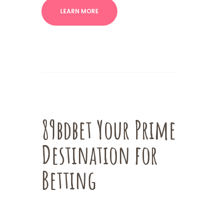
LEARN MORE
89bdbet Your Prime
Destination for
Betting