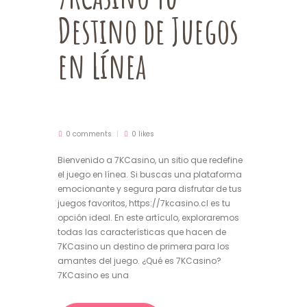
Destino de Juegos
en Línea
0 comments
0
likes
Bienvenido a 7KCasino, un sitio que redefine
el juego en línea. Si buscas una plataforma
emocionante y segura para disfrutar de tus
juegos favoritos, https://7kcasino.cl es tu
opción ideal. En este artículo, exploraremos
todas las características que hacen de
7KCasino un destino de primera para los
amantes del juego. ¿Qué es 7KCasino?
7KCasino es una