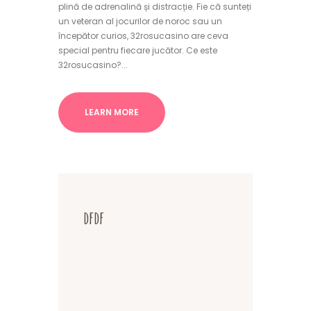
plină de adrenalină și distracție. Fie că sunteți
un veteran al jocurilor de noroc sau un
începător curios, 32rosucasino are ceva
special pentru fiecare jucător. Ce este
32rosucasino?...
LEARN MORE
dfdf