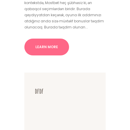
kontekstdə, Mostbet heç şübhəsiz ki, ən
qabaqcıl seçimlərdən biridir. Burada
qeydiyyatdan keçərək, oyuna ilk addımınızı
atdığınız anda sizə müxtəlif bonuslar təqdim
olunacaq. Burada təqdim olunan...
LEARN MORE
dfdf