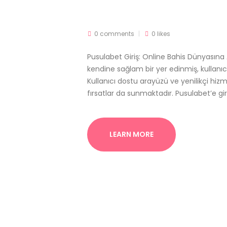
0 comments
0
likes
Pusulabet Giriş: Online Bahis Dünyasına
kendine sağlam bir yer edinmiş, kullanıc
Kullanıcı dostu arayüzü ve yenilikçi hizm
fırsatlar da sunmaktadır. Pusulabet’e gir
LEARN MORE