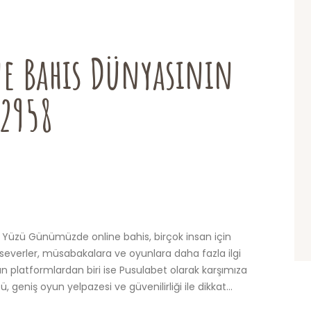
ne Bahis Dünyasının
52958
i Yüzü Günümüzde online bahis, birçok insan için
s severler, müsabakalara ve oyunlara daha fazla ilgi
 platformlardan biri ise Pusulabet olarak karşımıza
, geniş oyun yelpazesi ve güvenilirliği ile dikkat...