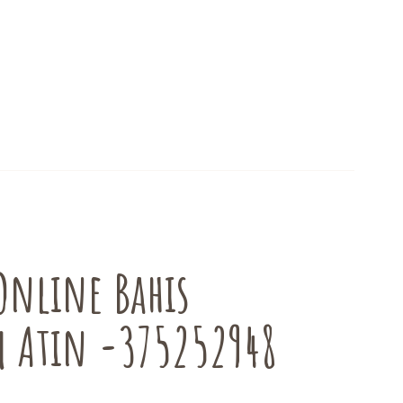
 Online Bahis
 Atın -375252948