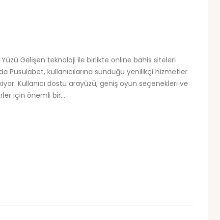
zü Gelişen teknoloji ile birlikte online bahis siteleri
a Pusulabet, kullanıcılarına sunduğu yenilikçi hizmetler
ekiyor. Kullanıcı dostu arayüzü, geniş oyun seçenekleri ve
ler için önemli bir...