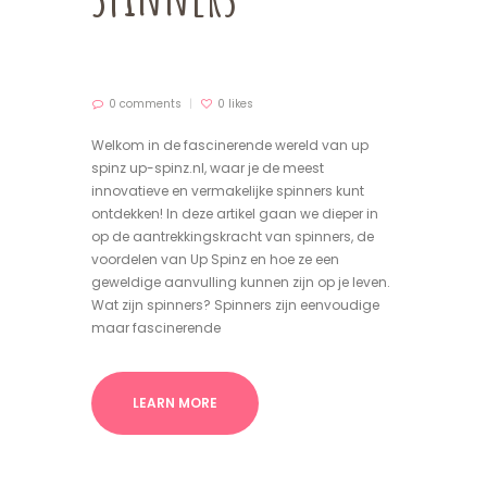
0 comments
0
likes
Welkom in de fascinerende wereld van up
spinz up-spinz.nl, waar je de meest
innovatieve en vermakelijke spinners kunt
ontdekken! In deze artikel gaan we dieper in
op de aantrekkingskracht van spinners, de
voordelen van Up Spinz en hoe ze een
geweldige aanvulling kunnen zijn op je leven.
Wat zijn spinners? Spinners zijn eenvoudige
maar fascinerende
LEARN MORE