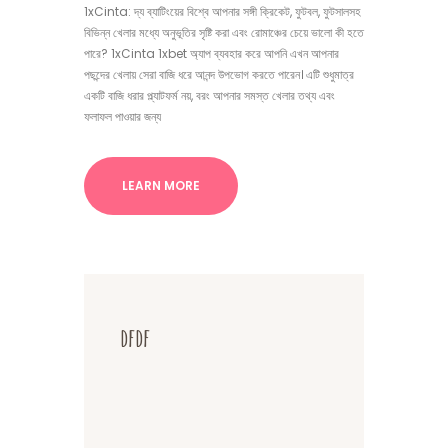
1xCinta: দ্য ব্যাটিংয়ের বিশ্বে আপনার সঙ্গী ক্রিকেট, ফুটবল, ফুটসালসহ
বিভিন্ন খেলার মধ্যে অনুভূতির সৃষ্টি করা এবং রোমাঞ্চের চেয়ে ভালো কী হতে
পারে? 1xCinta 1xbet অ্যাপ ব্যবহার করে আপনি এখন আপনার
পছন্দের খেলায় সেরা বাজি ধরে আনন্দ উপভোগ করতে পারেন। এটি শুধুমাত্র
একটি বাজি ধরার প্ল্যাটফর্ম নয়, বরং আপনার সমস্ত খেলার তথ্য এবং
ফলাফল পাওয়ার জন্য
LEARN MORE
dfdf