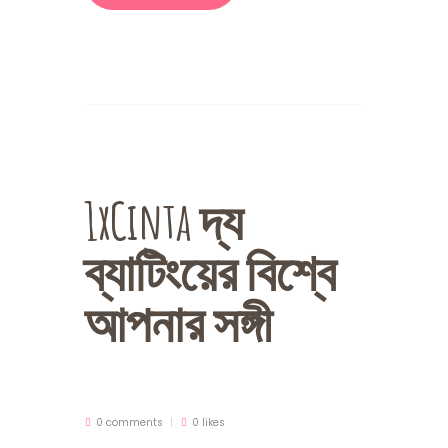
1xCinta দ্য
ব্যাটিংয়ের বিশ্বে
আপনার সঙ্গী
0 comments
0
likes