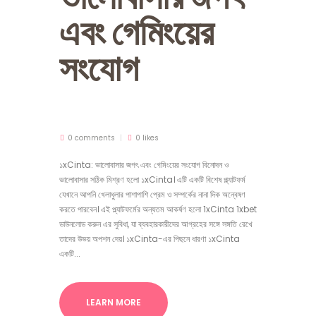
এবং গেমিংয়ের
সংযোগ
0 comments
0
likes
১xCinta: ভালোবাসার জগৎ এবং গেমিংয়ের সংযোগ বিনোদন ও
ভালোবাসার সঠিক মিশ্রণ হলো ১xCinta। এটি একটি বিশেষ প্ল্যাটফর্ম
যেখানে আপনি খেলাধুলার পাশাপাশি প্রেম ও সম্পর্কের নানা দিক অন্বেষণ
করতে পারবেন। এই প্ল্যাটফর্মের অন্যতম আকর্ষণ হলো 1xCinta 1xbet
ডাউনলোড করুন এর সুবিধা, যা ব্যবহারকারীদের আগ্রহের সঙ্গে সঙ্গতি রেখে
তাদের উভয় অপশন দেয়। ১xCinta-এর পিছনে ধারণা ১xCinta
একটি...
LEARN MORE