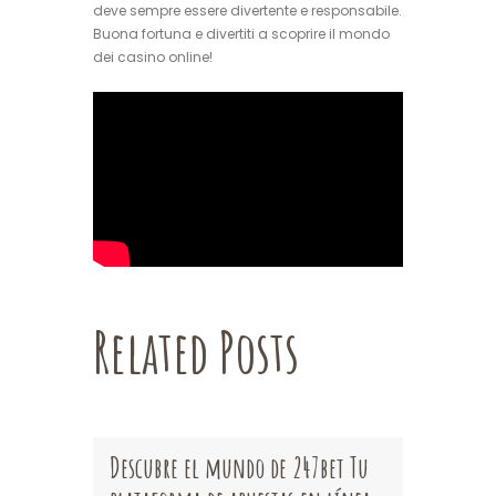
deve sempre essere divertente e responsabile.
Buona fortuna e divertiti a scoprire il mondo
dei casino online!
Related Posts
Descubre el mundo de 247bet Tu