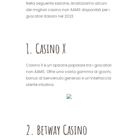
Nella seguente sezione, analizziamo alcuni
dei migliori casino non AAMS disponibili per i
giocatori italiani nel 2023:
1. Casino X
Casino X è un’opzione popolare tra i giocatori
non AAMS. Offre una vasta gamma di giochi,
bonus di benvenuto generosi e un’interfaccia
utente intuitiva.
2. Betway Casino