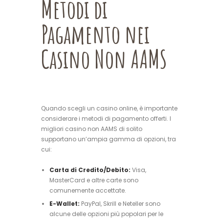
Metodi di
Pagamento nei
Casino Non AAMS
Quando scegli un casino online, è importante
considerare i metodi di pagamento offerti. I
migliori casino non AAMS di solito
supportano un’ampia gamma di opzioni, tra
cui:
Carta di Credito/Debito:
Visa,
MasterCard e altre carte sono
comunemente accettate.
E-Wallet:
PayPal, Skrill e Neteller sono
alcune delle opzioni più popolari per le