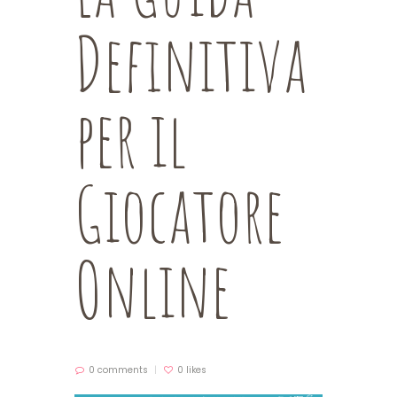
Definitiva
per il
Giocatore
Online
0 comments
0
likes