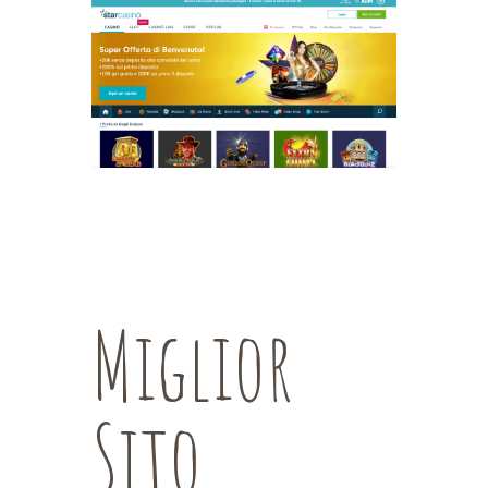
Miglior
Sito