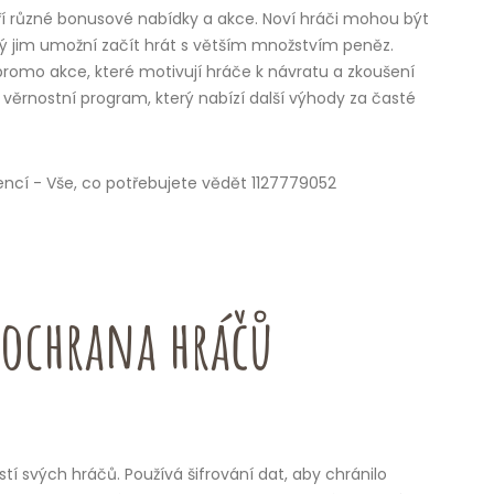
atří různé bonusové nabídky a akce. Noví hráči mohou být
ý jim umožní začít hrát s větším množstvím peněz.
 promo akce, které motivují hráče k návratu a zkoušení
 věrnostní program, který nabízí další výhody za časté
 ochrana hráčů
í svých hráčů. Používá šifrování dat, aby chránilo