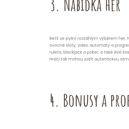
3. Nabídka her
BetX se pyšní rozsáhlým výběrem her. N
ovocné sloty, video automaty a progresivn
ruleta, blackjack a poker, a také živé ka
Hráči tak mohou zažít autentickou atm
4. Bonusy a pro