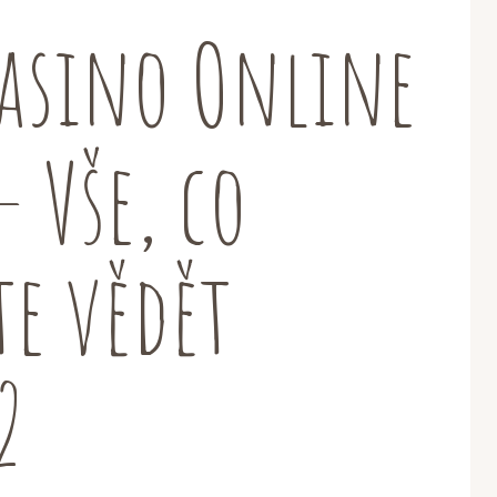
Casino Online
– Vše, co
te vědět
2