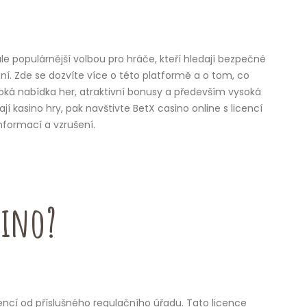
ále populárnější volbou pro hráče, kteří hledají bezpečné
ní. Zde se dozvíte více o této platformě a o tom, co
iroká nabídka her, atraktivní bonusy a především vysoká
í kasino hry, pak navštivte BetX casino online s licencí
nformací a vzrušení.
sino?
icencí od příslušného regulačního úřadu. Tato licence