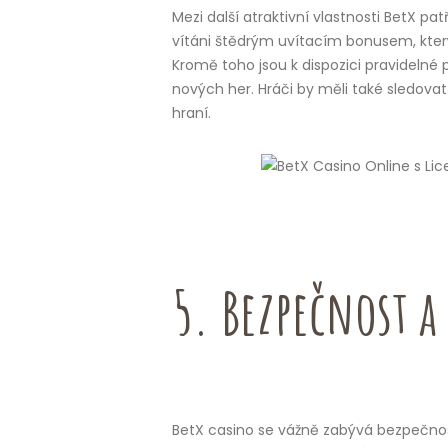
Mezi další atraktivní vlastnosti BetX p
vítáni štědrým uvítacím bonusem, kter
Kromě toho jsou k dispozici pravidelné
nových her. Hráči by měli také sledovat
hraní.
5. Bezpečnost a
BetX casino se vážně zabývá bezpečnost