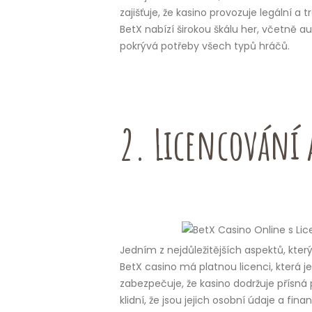
zajišťuje, že kasino provozuje legální a
BetX nabízí širokou škálu her, včetně a
pokrývá potřeby všech typů hráčů.
2. Licencování 
Jedním z nejdůležitějších aspektů, který 
BetX casino má platnou licenci, která 
zabezpečuje, že kasino dodržuje přísná
klidní, že jsou jejich osobní údaje a fin