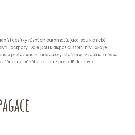
abízí desítky různých automatů, jako jsou klasické
í jackpoty. Dále jsou k dispozici stolní hry, jako je
sino s profesionálními krupiéry, kteří hrají v reálném čase.
osféru skutečného kasina z pohodlí domova.
pagace