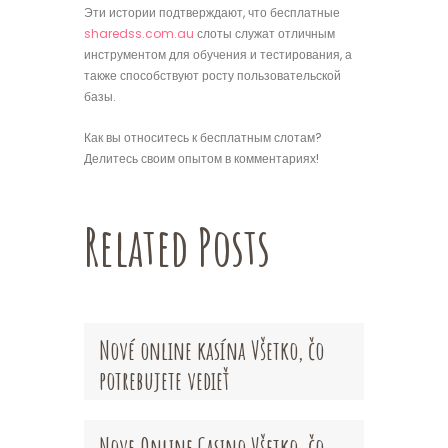
Эти истории подтверждают, что бесплатные
sharedss.com.au
слоты служат отличным
инструментом для обучения и тестирования, а
также способствуют росту пользовательской
базы.
Как вы относитесь к бесплатным слотам?
Делитесь своим опытом в комментариях!
Related Posts
Nové online kasína Všetko, čo
potrebujete vedieť
Nove Online Casino Všetko, čo