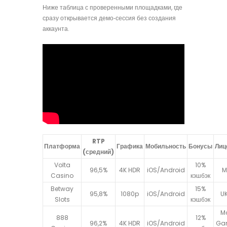
Ниже таблица с проверенными площадками, где
сразу открывается демо‑сессия без создания
аккаунта.
RTP
Платформа
Графика
Мобильность
Бонусы
Лиц
(средний)
Volta
10%
96,5%
4K HDR
iOS/Android
M
Casino
кэшбэк
Betway
15%
95,8%
1080p
iOS/Android
U
Slots
кэшбэк
M
888
12%
96,2%
4K HDR
iOS/Android
Ga