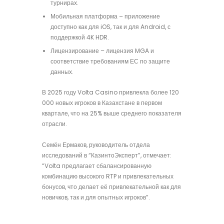
турнирах.
Мобильная платформа – приложение
доступно как для iOS, так и для Android, с
поддержкой 4K HDR.
Лицензирование – лицензия MGA и
соответствие требованиям ЕС по защите
данных.
В 2025 году Volta Casino привлекла более 120
000 новых игроков в Казахстане в первом
квартале, что на 25% выше среднего показателя
отрасли.
Семён Ермаков, руководитель отдела
исследований в “КазинтоЭксперт”, отмечает:
“Volta предлагает сбалансированную
комбинацию высокого RTP и привлекательных
бонусов, что делает её привлекательной как для
новичков, так и для опытных игроков”.