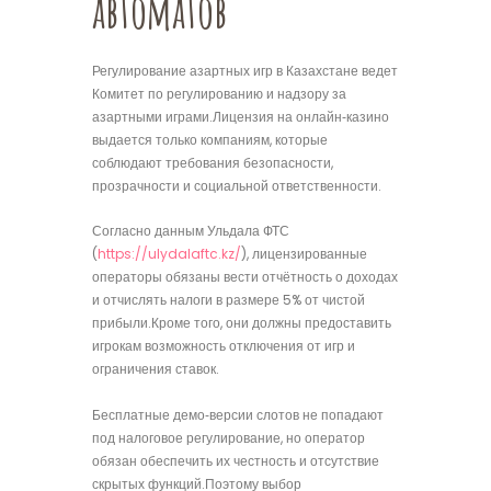
автоматов
Регулирование азартных игр в Казахстане ведет
Комитет по регулированию и надзору за
азартными играми.Лицензия на онлайн‑казино
выдается только компаниям, которые
соблюдают требования безопасности,
прозрачности и социальной ответственности.
Согласно данным Ульдала ФТС
(
https://ulydalaftc.kz/
), лицензированные
операторы обязаны вести отчётность о доходах
и отчислять налоги в размере 5% от чистой
прибыли.Кроме того, они должны предоставить
игрокам возможность отключения от игр и
ограничения ставок.
Бесплатные демо‑версии слотов не попадают
под налоговое регулирование, но оператор
обязан обеспечить их честность и отсутствие
скрытых функций.Поэтому выбор