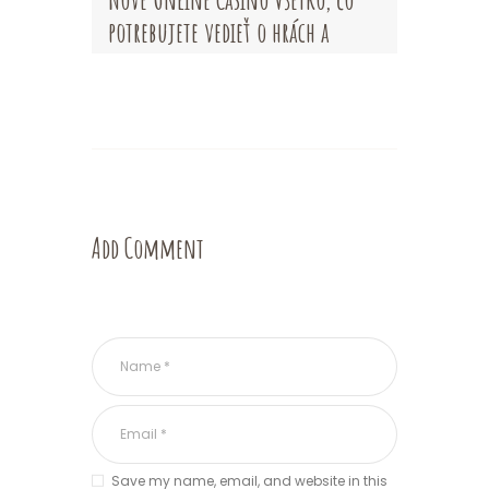
potrebujete vedieť o hrách a
bonusoch
Add Comment
Save my name, email, and website in this