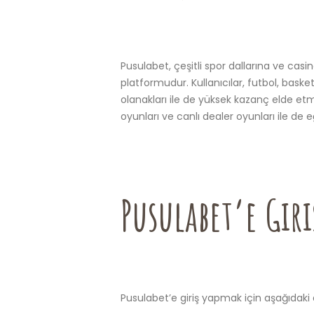
Pusulabet, çeşitli spor dallarına ve cas
platformudur. Kullanıcılar, futbol, basketb
olanakları ile de yüksek kazanç elde et
oyunları ve canlı dealer oyunları ile de 
Pusulabet’e Gir
Pusulabet’e giriş yapmak için aşağıdaki ad