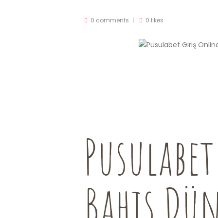
0 comments
0
likes
Pusulabet
Bahis Dü