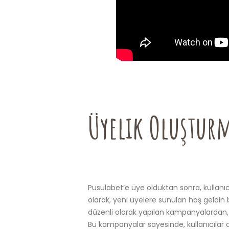
Üyelik Oluştur
Pusulabet’e üye olduktan sonra, kullanı
olarak, yeni üyelere sunulan hoş geldin b
düzenli olarak yapılan kampanyalardan, 
Bu kampanyalar sayesinde, kullanıcılar 