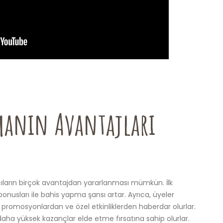
manın Avantajları
cıların birçok avantajdan yararlanması mümkün. İlk
onusları ile bahis yapma şansı artar. Ayrıca, üyeler
promosyonlardan ve özel etkinliklerden haberdar olurlar.
daha yüksek kazançlar elde etme fırsatına sahip olurlar.