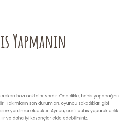
his Yapmanın
eken bazı noktalar vardır. Öncelikle, bahis yapacağınız
ir. Takımların son durumları, oyuncu sakatlıkları gibi
esine yardımcı olacaktır. Ayrıca, canlı bahis yaparak anlık
ilir ve daha iyi kazançlar elde edebilirsiniz.