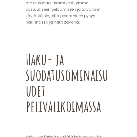
maksutapaa. Lisäksi keskitymme
vastuulliseen pelaamiseen ja turvallisiin
käytäntöihin, jotta pelaaminen pysyy
hallinnassa ja nautittavana.
Haku- ja
suodatusominaisu
udet
pelivalikoimassa
Mobiili on tärkeä osa tätä kokonaisuutta: