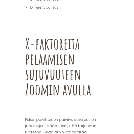
Different bullet 3
X-faktoreita
pelaamisen
sujuvuuteen
Zoomin avulla
Pelien päivittäinen päivitys sekä uusien
julkaisujen lisääminen pitää tarjonnan
tuoreena. Pelaajat voivat odottaa