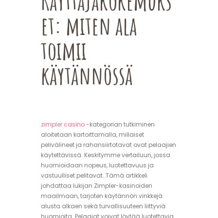
Käyttäjäkokemuks
et: miten ala
toimii
käytännössä
zimpler casino
-kategorian tutkiminen
aloitetaan kartoittamalla, millaiset
pelivälineet ja rahansiirtotavat ovat pelaajien
käytettävissä. Keskitymme vertailuun, jossa
huomioidaan nopeus, luotettavuus ja
vastuulliset pelitavat. Tämä artikkeli
johdattaa lukijan Zimpler-kasinoiden
maailmaan, tarjoten käytännön vinkkejä
alusta alkaen sekä turvallisuuteen liittyviä
huomioita. Pelaajat voivat löytää luotettavia