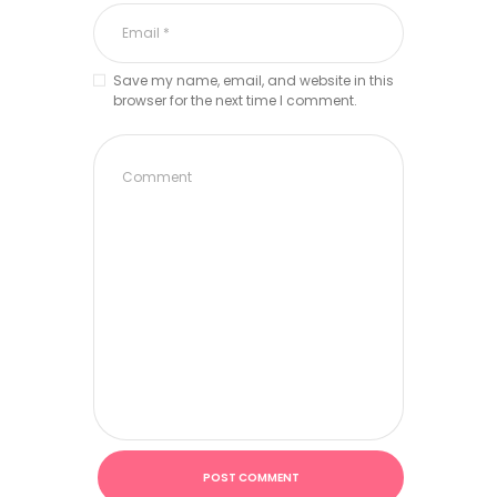
Save my name, email, and website in this
browser for the next time I comment.