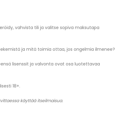
öidy, vahvista tili ja valitse sopiva maksutapa
 tekemistä ja mitä toimia ottaa, jos ongelmia ilmenee?
eensä lisenssit ja valvonta ovat osa luotettavaa
isesti 18+.
rvittaessa käyttää itseilmaisua.