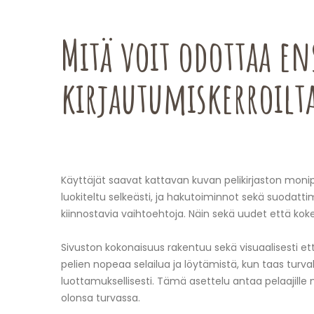
Mitä voit odottaa e
kirjautumiskerroilt
Käyttäjät saavat kattavan kuvan pelikirjaston monipu
luokiteltu selkeästi, ja hakutoiminnot sekä suodatt
kiinnostavia vaihtoehtoja. Näin sekä uudet että kok
Sivuston kokonaisuus rakentuu sekä visuaalisesti ett
pelien nopeaa selailua ja löytämistä, kun taas turva
luottamuksellisesti. Tämä asettelu antaa pelaajille 
olonsa turvassa.