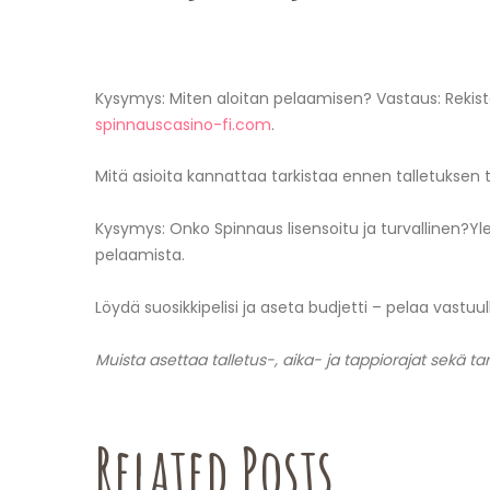
Kysymys: Miten aloitan pelaamisen? Vastaus: Rekister
spinnauscasino-fi.com
.
Mitä asioita kannattaa tarkistaa ennen talletuksen
Kysymys: Onko Spinnaus lisensoitu ja turvallinen?Yl
pelaamista.
Löydä suosikkipelisi ja aseta budjetti – pelaa vastuull
Muista asettaa talletus-, aika- ja tappiorajat sekä ta
Related Posts