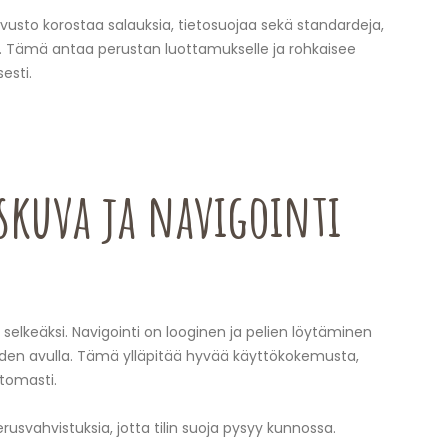
sivusto korostaa salauksia, tietosuojaa sekä standardeja,
a. Tämä antaa perustan luottamukselle ja rohkaisee
esti.
skuva ja navigointi
e selkeäksi. Navigointi on looginen ja pelien löytäminen
den avulla. Tämä ylläpitää hyvää käyttökokemusta,
ttomasti.
erusvahvistuksia, jotta tilin suoja pysyy kunnossa.