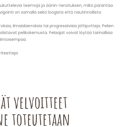
i houkuttelevia teemoja ja äänin-teroituksen, mikä parantaa
avigointi on samalla sekä loogista että nautinnollista.
sia, ilmaiskierroksia tai progressiivisia jättipotteja. Pelien
olistavat pelikokemusta. Pelaajat voivat löytää tarinallisia
kiintoisempaa.
riteetteja
ät velvoitteet
ne toteutetaan