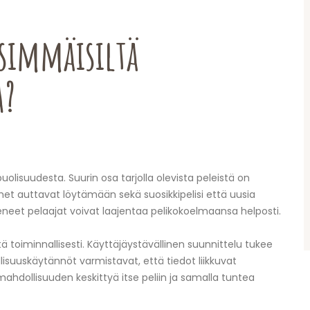
nsimmäisiltä
a?
olisuudesta. Suurin osa tarjolla olevista peleistä on
imet auttavat löytämään sekä suosikkipelisi että uusia
eneet pelaajat voivat laajentaa pelikokoelmaansa helposti.
ä toiminnallisesti. Käyttäjäystävällinen suunnittelu tukee
llisuuskäytännöt varmistavat, että tiedot liikkuvat
mahdollisuuden keskittyä itse peliin ja samalla tuntea