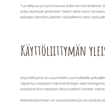
Turvallisuus ja luotettavuus kulkevat käsi kädessä: 
jotka auttavat pitämään tiedot sekä varat turvass
pelaajia viemään peliään rauhallisesti sekä vastuullis
Käyttöliittymän ylei
Käyttöliittymä on suunniteltu suomalaisille pelaajill
tapahtuu nopeasti hakutoimintojen sekä kategorioi
erityisesti kun halutaan siirtyä pelistä toiseen vaiva
Rekisteröityminen on suoraviivaista ja voi sisältää p