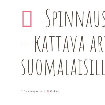
Spinnaus
– kattava ar
suomalaisill
0 comments
0
likes