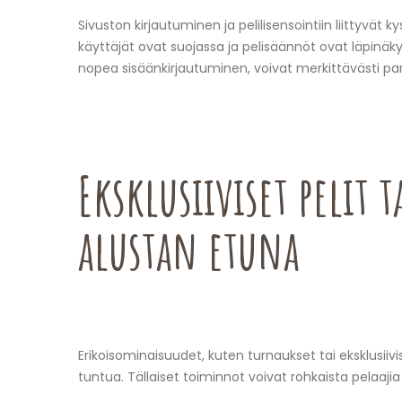
Sivuston kirjautuminen ja pelilisensointiin liittyvät
käyttäjät ovat suojassa ja pelisäännöt ovat läpinäkyvi
nopea sisäänkirjautuminen, voivat merkittävästi par
Eksklusiiviset pelit
alustan etuna
Erikoisominaisuudet, kuten turnaukset tai eksklusiivise
tuntua. Tällaiset toiminnot voivat rohkaista pelaaji